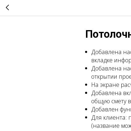
Потолочн
Добавлена нас
вкладке инфо
Добавлена нас
открытии про
На экране рас
Добавлена вкл
общую смету в
Добавлен функ
Для клиента: 
(название мо