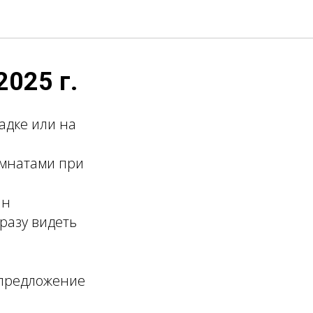
2025 г.
адке или на
омнатами при
ан
разу видеть
 предложение