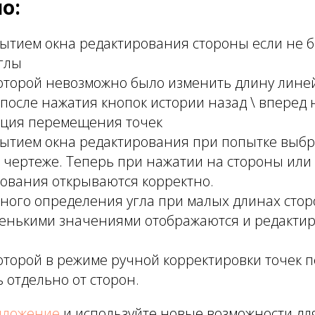
о:
рытием окна редактирования стороны если не 
глы
оторой невозможно было изменить длину лине
после нажатия кнопок истории назад \ вперед
кция перемещения точек
рытием окна редактирования при попытке выбр
а чертеже. Теперь при нажатии на стороны или
рования открываются корректно.
ного определения угла при малых длинах стор
ленькими значениями отображаются и редакти
торой в режиме ручной корректировки точек п
отдельно от сторон.
иложение
и используйте новые возможности дл