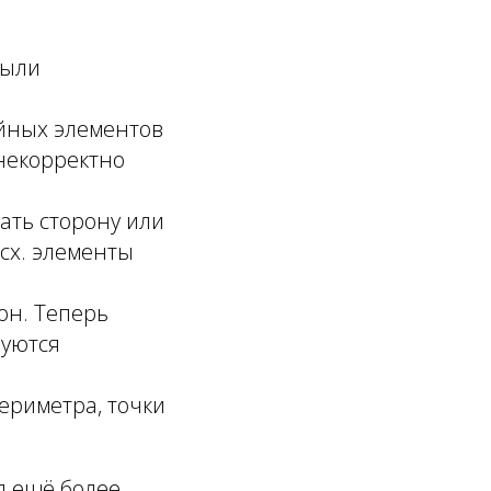
были
йных элементов
 некорректно
ать сторону или
 сх. элементы
он. Теперь
руются
ериметра, точки
я ещё более