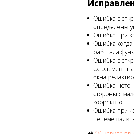
Исправлен
Ошибка с отк
определены у
Ошибка при к
Ошибка когда 
работала фун
Ошибка с отк
сх. элемент н
окна редакти
Ошибка неточ
стороны с ма
корректно.
Ошибка при ко
перемещались 
📲
Обновите пр