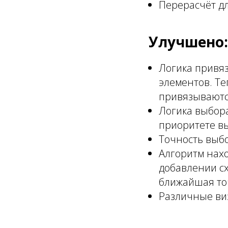
Перерасчёт д
Улучшено:
Логика привя
элементов. Те
привязываются
Логика выбор
приоритете вы
Точность выб
Алгоритм нах
добавлении сх
ближайшая то
Различные ви