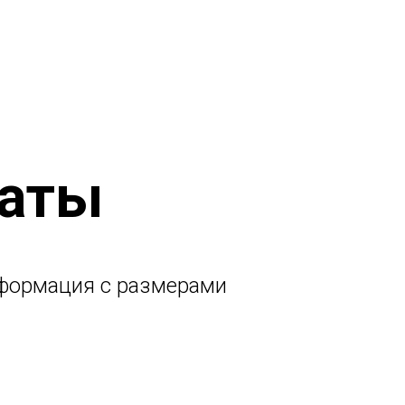
наты
информация с размерами