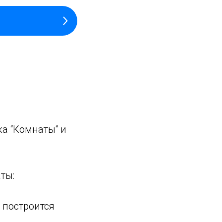
ка “Комнаты“ и
ты:
 построится